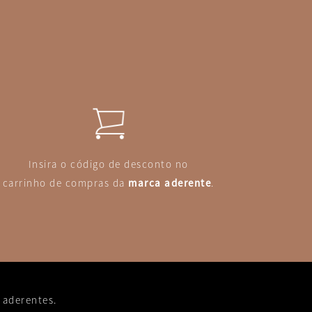
Insira o código de desconto no
carrinho de compras da
marca aderente
.
 aderentes.