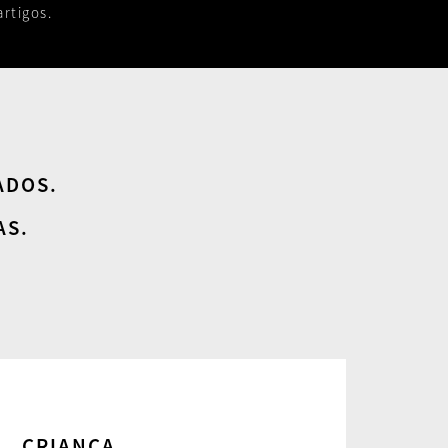
rtigos.
ADOS.
AS.
CRIANÇA