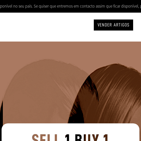
ponível no seu país. Se quiser que entremos em contacto assim que ficar disponível, 
VENDER ARTIGOS
SELL 1 BUY 1