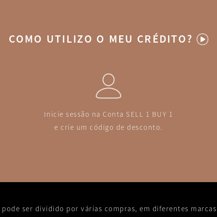
COMO UTILIZO O MEU CRÉDITO?
Inicie sessão na Conta SELL 1 BUY 1
e crie um código de desconto.
o pode ser dividido por várias compras, em diferentes marcas