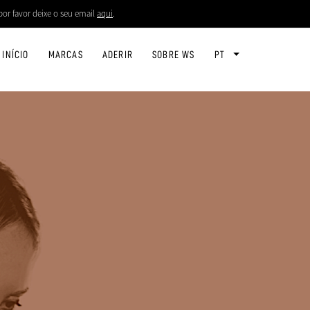
por favor deixe o seu email
aqui
.
INÍCIO
MARCAS
ADERIR
SOBRE WS
PT