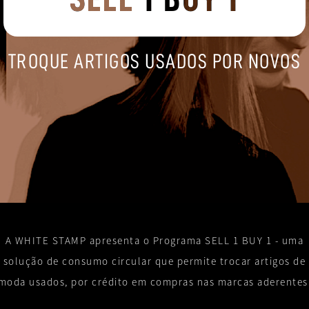
TROQUE ARTIGOS USADOS POR NOVOS
A WHITE STAMP apresenta o Programa SELL 1 BUY 1 - uma
solução de consumo circular que permite trocar artigos de
moda usados, por crédito em compras nas marcas aderentes