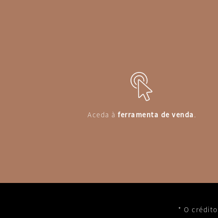
Aceda à
ferramenta de venda
.
* O crédit