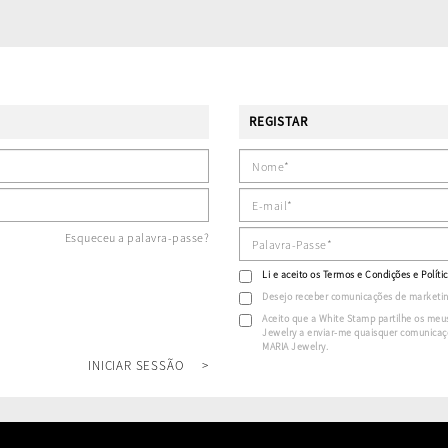
REGISTAR
Esqueceu a palavra-passe?
Li e aceito os
Termos e Condições
e
Políti
Desejo receber comunicações de marketin
Aceito que a White Stamp partilhe os meu
Jewelry a enviar-me quaisquer comunicaçõ
MARIA Jewelry.
INICIAR SESSÃO
>