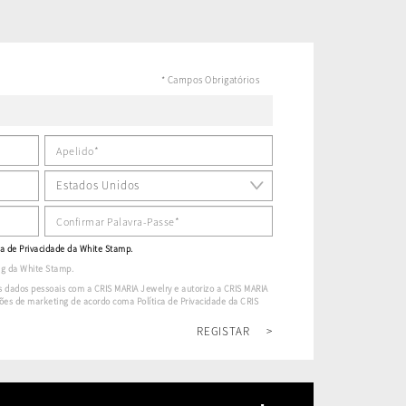
* Campos Obrigatórios
ca de Privacidade
da White Stamp.
g da White Stamp.
s dados pessoais com a CRIS MARIA Jewelry e autorizo a CRIS MARIA
es de marketing de acordo coma Política de Privacidade da CRIS
REGISTAR
>