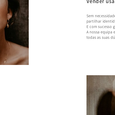
Vender usad
Sem necessidade
partilhar ident
E com sucesso g
A nossa equipa e
todas as suas dú