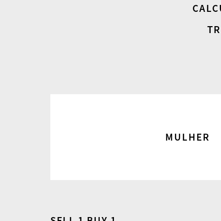
CALC
TR
MULHER
SELL 1 BUY 1